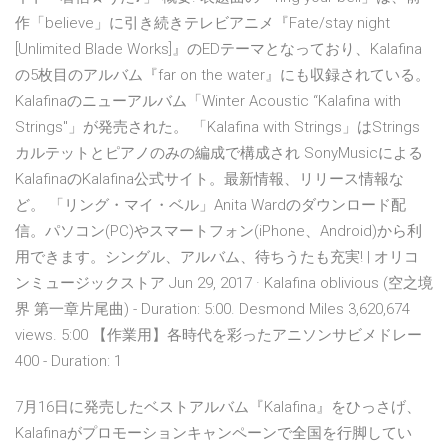
作「believe」に引き続きテレビアニメ『Fate/stay night
[Unlimited Blade Works]』のEDテーマとなっており、Kalafina
の5枚目のアルバム『far on the water』にも収録されている。
Kalafinaのニューアルバム「Winter Acoustic “Kalafina with
Strings"」が発売された。 「Kalafina with Strings」はStrings
カルテットとピアノのみの編成で構成され SonyMusicによる
KalafinaのKalafina公式サイト。最新情報、リリース情報な
ど。 「リング・マイ・ベル」Anita Wardのダウンロード配
信。パソコン(PC)やスマートフォン(iPhone、Android)から利
用できます。シングル、アルバム、待ちうたも充実! | オリコ
ンミュージックストア Jun 29, 2017 · Kalafina oblivious (空之境
界 第一章片尾曲) - Duration: 5:00. Desmond Miles 3,620,674
views. 5:00 【作業用】各時代を彩ったアニソンサビメドレー
400 - Duration: 1
7月16日に発売したベストアルバム『Kalafina』をひっさげ、
Kalafinaがプロモーションキャンペーンで全国を行脚してい