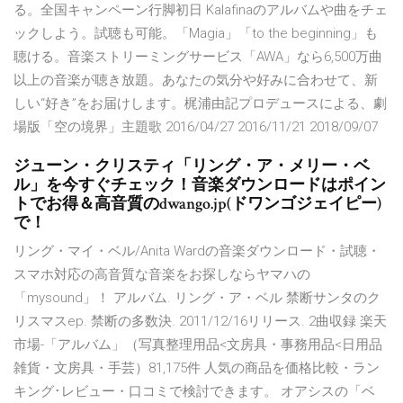
る。全国キャンペーン行脚初日 Kalafinaのアルバムや曲をチェ
ックしよう。試聴も可能。「Magia」「to the beginning」も
聴ける。音楽ストリーミングサービス「AWA」なら6,500万曲
以上の音楽が聴き放題。あなたの気分や好みに合わせて、新
しい“好き”をお届けします。梶浦由記プロデュースによる、劇
場版「空の境界」主題歌 2016/04/27 2016/11/21 2018/09/07
ジューン・クリスティ「リング・ア・メリー・ベ
ル」を今すぐチェック！音楽ダウンロードはポイン
トでお得＆高音質のdwango.jp(ドワンゴジェイピー)
で！
リング・マイ・ベル/Anita Wardの音楽ダウンロード・試聴・
スマホ対応の高音質な音楽をお探しならヤマハの
「mysound」！ アルバム. リング・ア・ベル 禁断サンタのク
リスマスep. 禁断の多数決. 2011/12/16リリース. 2曲収録 楽天
市場-「アルバム」（写真整理用品<文房具・事務用品<日用品
雑貨・文房具・手芸）81,175件 人気の商品を価格比較・ラン
キング･レビュー・口コミで検討できます。 オアシスの「ベ