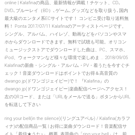
online | Kalafinaの商品、最新情報が満載！チケット、CD､
DVD､ブルーレイ（BD）､ゲーム､グッズなどを取り扱う､国内
最大級のエンタメ系ECサイトです！ コンビニ受け取り送料無
料！ Ponta 2017/07/11 Kalafinaのアーティストページです。
シングル、アルバム、ハイレゾ、動画などをパソコンやスマ
ホからダウンロードできます。無料で試聴も可能。オリコン
ミュージックストアでダウンロードした曲は、PC、スマホ、
iPod、ウォークマンなど様々な環境で楽しめま … 2018/09/05
Kalafinaの新曲・シングル・アルバム・PV・着うたを今すぐチ
ェック！音楽ダウンロードはポイントでお得＆高音質の
dwango.jp(ドワンゴジェイピー)で！ 『Kalafina』の
dwango.jp(ドワンゴジェイピー)楽曲配信ページへアクセス！
左のQRコード、または「URLをメールで送る」ボタンからURL
を転送して下さい
ring your bell(in the silence)(リングユアベル) / Kalafina(カラフ
ィナ)の配信商品一覧 | お得に楽曲ダウンロード！音楽配信サ
イト「着信★うた♪」 概要. 表題曲の「ring your bell」は、前