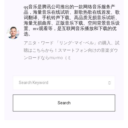
qq音乐是腾讯公司推出的一款网络音乐服务产
品，海量音乐在线试听、新歌热歌在线首发、歌
词翻译、手机铃声下载、高品质无损音乐试听、
海量无损曲库、正版音乐下载、空间背景音乐设
置、mv观看等，是互联网音乐播放和下载的优
选。
アニタ・ワード 「リング･マイ･ベル」の購入、試
聴はこちらから！スマートフォン向けの音楽ダウ
ンロードならmu-mo（ミ
Search