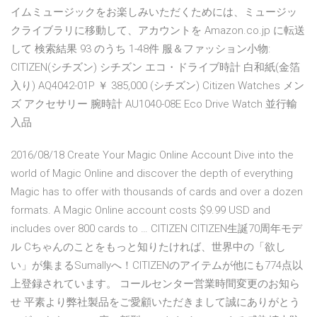
イムミュージックをお楽しみいただくためには、ミュージッ
クライブラリに移動して、アカウントを Amazon.co.jp に転送
して 検索結果 93 のうち 1-48件 服＆ファッション小物:
CITIZEN(シチズン) シチズン エコ・ドライブ時計 白和紙(金箔
入り) AQ4042-01P ￥ 385,000 (シチズン) Citizen Watches メン
ズ アクセサリー 腕時計 AU1040-08E Eco Drive Watch 並行輸
入品
2016/08/18 Create Your Magic Online Account Dive into the
world of Magic Online and discover the depth of everything
Magic has to offer with thousands of cards and over a dozen
formats. A Magic Online account costs $9.99 USD and
includes over 800 cards to … CITIZEN CITIZEN生誕70周年モデ
ル Cちゃんのことをもっと知りたければ、世界中の「欲し
い」が集まるSumallyへ！CITIZENのアイテムが他にも774点以
上登録されています。 コールセンター営業時間変更のお知ら
せ 平素より弊社製品をご愛顧いただきまして誠にありがとう