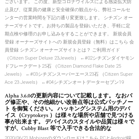
ございます。 この度、新型コロナウイルスによる感染拡大防
止及び、従業員の健康と安全確保の観点から、弊社コールセ
ンターの営業時間を下記の通り変更致します。 シチズン オー
ナーズサイトです。お持ちの製品を登録いただき、手軽に定
期点検や修理のお申し込みをすることができます。 新規会員
登録 オーナーズサイトへの 新規会員登録（無料）はこちら 会
員登録 シチズン オーナーズサイトとは？ ご利用ガイド
（Citizen Super Deluxe 23Jewels） ←#02シチズンダイヤモン
ドフレークデート25石 （Citizen Diamond Flake Date 25
Jewels） ←#03シチズンスーパーエース23石 （Citizen Super
Ace 23 Jewels） ←#04シチズンオートデーターセブン19
Alpha 3.6.0の更新内容について記載します。 なおバ
グ修正や、その他細かい改善点等は公式パッチノー
ト を御覧ください。 ハッキングシステム用のデバ
イス（Cryptokeys ）は様々な場所や店舗で見つける
事が出来ます。 デバイスのスタイルや品質は様々で
すが、Cubby Blast 等で入手できる合法的な
2020/06/21 Mobizenのダウンロードはこちら PCとAndroid端