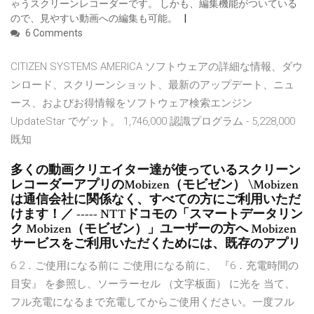
ゃうスクリーンレコーダーです。 しかも、編集機能がついている
ので、見やすい動画への編集も可能。
6 Comments
CITIZEN SYSTEMS AMERICA ソフトウェアの詳細な情報、ダウ
ンロード、スクリーンショット、最新のアップデート、ニュ
ース、およびお得情報をソフトウェア検索エンジン
UpdateStar でゲット。 1,746,000 認識プログラム - 5,228,000
既知
多くの動画クリエイター達が使っているスクリーン
レコーダーアプリのMobizen（モビゼン） \Mobizen
は通信会社に関係なく、すべての方にご利用いただ
けます！／ ----- NTTドコモの「スマートデータリン
ク Mobizen（モビゼン）」ユーザーの方へ Mobizen
サービスをご利用いただくためには、既存のアプリ
6 2．ご使用になる前に ご使用になる前に、 『6．充電時間の
目安』 を参照し、ソーラーセル （文字板面） に光を 当て、
フル充電になるまで充電してからご使用ください。一度フル