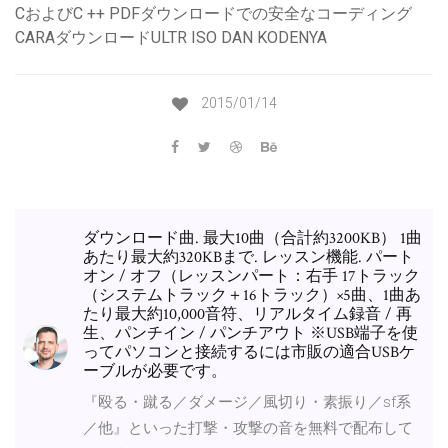
CおよびC ++ PDFダウンロードでの安全なコーディング
CARAダウンロードULTR ISO DAN KODENYA
2015/01/14
ダウンロード曲. 最大10曲（合計約3200KB） 1曲
あたり最大約320KBまで. レッスン機能. パート
オン / オフ（レッスンパート：右手 17トラック
（システムトラック＋16トラック）×5曲、1曲あ
たり最大約10,000音符、リアルタイム録音 / 再
生、パンチイン / パンチアウト ※USB端子を使
ってパソコンと接続するには市販の適合USBケ
ーブルが必要です。
『殴る・蹴る／ダメージ／風切り・素振り／sf系
／他』といった打撃・攻撃の音を無料で配布して