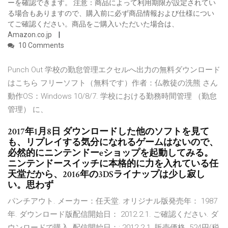
ーを確認できます。 注意：商品によって利用期限が設定されてい
る場合もありますので、購入前に必ず商品情報および仕様につい
てご確認ください。商品をご購入いただいた場合は、
Amazon.co.jp
10 Comments
Punch Out 学校の勤怠管理エクセルへ出力の無料ダウンロード
はこちら フリーソフト（無料です）作者：仏教徒の洗熊 さん
動作OS：Windows 10/8/7. 学校における勤務時間管理 （勤怠
管理） に、
2017年1月8日 ダウンロードした他のソフトを見て
も、リプレイする気分になれるゲームはないので、
必然的にニンテンドーeショップを起動してみる。
ニンテンドースイッチに本格的に力を入れている任
天堂だから、2016年の3DSライナップは少し寂し
い。思わず
パンチアウト. メーカー：任天堂. オリジナル版発売年： 1987
年. ダウンロード版配信開始日： 2012.2.1. ご確認ください. ダ
ウンロードで購入. 配信開始日：: 2012.2.1. 販売価格. 524円(税