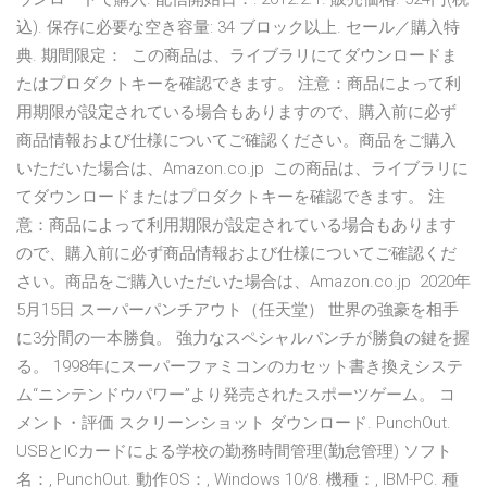
込). 保存に必要な空き容量: 34 ブロック以上. セール／購入特
典. 期間限定： この商品は、ライブラリにてダウンロードま
たはプロダクトキーを確認できます。 注意：商品によって利
用期限が設定されている場合もありますので、購入前に必ず
商品情報および仕様についてご確認ください。商品をご購入
いただいた場合は、Amazon.co.jp この商品は、ライブラリに
てダウンロードまたはプロダクトキーを確認できます。 注
意：商品によって利用期限が設定されている場合もあります
ので、購入前に必ず商品情報および仕様についてご確認くだ
さい。商品をご購入いただいた場合は、Amazon.co.jp 2020年
5月15日 スーパーパンチアウト（任天堂） 世界の強豪を相手
に3分間の一本勝負。 強力なスペシャルパンチが勝負の鍵を握
る。 1998年にスーパーファミコンのカセット書き換えシステ
ム“ニンテンドウパワー”より発売されたスポーツゲーム。 コ
メント・評価 スクリーンショット ダウンロード. PunchOut.
USBとICカードによる学校の勤務時間管理(勤怠管理) ソフト
名：, PunchOut. 動作OS：, Windows 10/8. 機種：, IBM-PC. 種