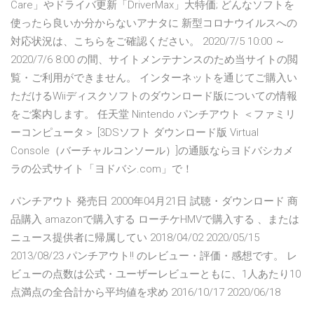
Care」やドライバ更新「DriverMax」大特価; どんなソフトを
使ったら良いか分からないアナタに 新型コロナウイルスへの
対応状況は、こちらをご確認ください。 2020/7/5 10:00 ～
2020/7/6 8:00 の間、サイトメンテナンスのため当サイトの閲
覧・ご利用ができません。 インターネットを通じてご購入い
ただけるWiiディスクソフトのダウンロード版についての情報
をご案内します。 任天堂 Nintendo パンチアウト ＜ファミリ
ーコンピュータ＞ [3DSソフト ダウンロード版 Virtual
Console（バーチャルコンソール）]の通販ならヨドバシカメ
ラの公式サイト「ヨドバシ.com」で！
パンチアウト 発売日 2000年04月21日 試聴・ダウンロード 商
品購入 amazonで購入する ローチケHMVで購入する 、または
ニュース提供者に帰属してい 2018/04/02 2020/05/15
2013/08/23 パンチアウト!! のレビュー・評価・感想です。 レ
ビューの点数は公式・ユーザーレビューともに、1人あたり10
点満点の全合計から平均値を求め 2016/10/17 2020/06/18