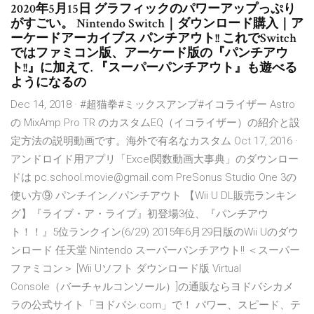
2020年5月15日 グラフィックのパワーアップっぷり
がすごい。 Nintendo Switch｜ダウンロード購入｜ア
ーケードアーカイブス パンチアウト!! これでSwitch
ではファミコン版、アーケード版の『パンチアウ
ト!!』に加えて. 『スーパーパンチアウト』も遊べる
ようになるの
Dec 14, 2018 · #超猫拳#ミックスアンプ#イコライザー Astro
の MixAmp Pro TR のカスタムEQ（イコライザー）の紹介と設
定方法の説明動画です。海外で有名なカスタム Oct 17, 2016 ·
アンドロイド用アプリ「Excel関数動画大事典」のダウンロー
ドは pc.school.movie@gmail.com PreSonus Studio One 3の
使い方⑨ パンチイン／パンチアウト 【Wii U DL販売ランキン
グ】『ライブ・ア・ライブ』初登場3位、『パンチアウ
ト！！』5位ランクイン(6/29) 2015年6月29日版のWii Uのダウ
ンロード 任天堂 Nintendo スーパーパンチアウト!! ＜スーパー
ファミコン＞ [Wii Uソフト ダウンロード版 Virtual
Console（バーチャルコンソール）]の通販ならヨドバシカメ
ラの公式サイト「ヨドバシ.com」で！ パワー、スピード、テ