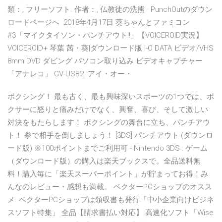
類：, フリーソフト. 作者：, 仏教徒の洗熊 · PunchOutのダウン
ロードページへ 2018年4月17日 葵ちゃんとファミコン
#3「マイクタイソン・パンチアウト!!」【VOICEROID実況】
VOICEROID+ 琴葉 茜・葵|ダウンロード版 I-O DATA ビデオ/VHS
8mm DVD ダビング パソコン取り込み ビデオキャプチャー
「アナレコ」 GV-USB2. アイ・オー・
ボクシング！ 最も古く、最も興味深いスポーツの1つでは、ボ
クサーに怒りと痛みだけでなく、興奮、喜び、そして激しい
対決をもたらします！ ボクシングの舞台に立ち、パンチアウ
ト！ 拳で相手を倒しましょう！ [3DS] パンチアウト (ダウンロ
ード版) ※100ポイントまでご利用可 - Nintendo 3DS : ゲーム
（ダウンロード版）の購入は楽天ブックスで。全品送料無
料！購入毎に「楽天スーパーポイント」が貯まってお得！み
んなのレビュー・感想も満載。 ベクターPCショップのオスス
メ. ベクターPCショップは領収書も発行「中小企業向けビジネ
スソフト特集」 全品【請求書払い対応】 高速化ソフト「Wise