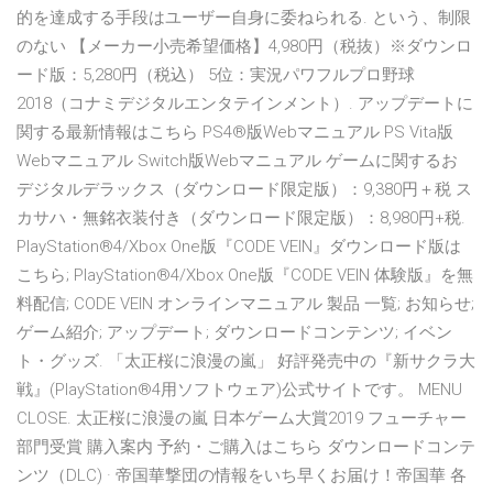
的を達成する手段はユーザー自身に委ねられる. という、制限
のない 【メーカー小売希望価格】4,980円（税抜）※ダウンロ
ード版：5,280円（税込） 5位：実況パワフルプロ野球
2018（コナミデジタルエンタテインメント）. アップデートに
関する最新情報はこちら PS4®版Webマニュアル PS Vita版
Webマニュアル Switch版Webマニュアル ゲームに関するお
デジタルデラックス（ダウンロード限定版）：9,380円＋税 ス
カサハ・無銘衣装付き（ダウンロード限定版）：8,980円+税.
PlayStation®4/Xbox One版『CODE VEIN』ダウンロード版は
こちら; PlayStation®4/Xbox One版『CODE VEIN 体験版』を無
料配信; CODE VEIN オンラインマニュアル 製品 一覧; お知らせ;
ゲーム紹介; アップデート; ダウンロードコンテンツ; イベン
ト・グッズ. 「太正桜に浪漫の嵐」 好評発売中の『新サクラ大
戦』(PlayStation®4用ソフトウェア)公式サイトです。 MENU
CLOSE. 太正桜に浪漫の嵐 日本ゲーム大賞2019 フューチャー
部門受賞 購入案内 予約・ご購入はこちら ダウンロードコンテ
ンツ（DLC) · 帝国華撃団の情報をいち早くお届け！帝国華 各