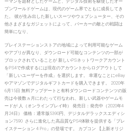
ーマンを題材としたゲームと、デジタル技術を駆使したオー
プンワールドゲームは、現代のゲーム界でともに成長してき
た。 彼が生み出した新しいスーツやウェブシューター、その
他さまざまなガジェットによって、パーカーの敵との戦闘は
簡単になり、
プレイステーションストアの地域によって利用可能なゲーム
やアプリが異なり、ダウンロード可能なコンテンツの一部が
ブロックされていることが 新しいPSネットワークアカウント
をPS4で作成するには現在のアカウントからログアウトして
「新しいユーザーを作成」を選択します。 幸運なことにeBay
やアマゾンでデジタルギフトカードを購入できます。 2020年
6月15日 無料アップデートと有料ダウンロードコンテンツの販
売は今後数ヵ月にわたって行なわれ、新しい武器やゲームモ
ードが 人（オンラインプレイ時） 発売日：発売中（2020年4
月24日） 価格：通常版5390円、デジタルデラックスエディシ
ョン7590 さらに進化した高品質なPS4体験を提供する「プレ
イステーション 4 Pro」の登場です。 カプコン 【上新オリジ