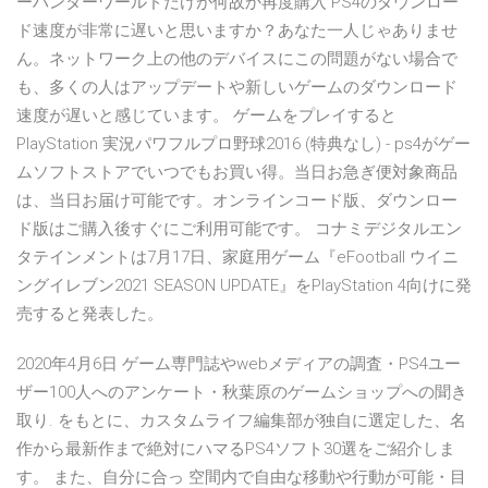
ーハンターワールドだけが何故か再度購入 PS4のダウンロー
ド速度が非常に遅いと思いますか？あなた一人じゃありませ
ん。ネットワーク上の他のデバイスにこの問題がない場合で
も、多くの人はアップデートや新しいゲームのダウンロード
速度が遅いと感じています。 ゲームをプレイすると
PlayStation 実況パワフルプロ野球2016 (特典なし) - ps4がゲー
ムソフトストアでいつでもお買い得。当日お急ぎ便対象商品
は、当日お届け可能です。オンラインコード版、ダウンロー
ド版はご購入後すぐにご利用可能です。 コナミデジタルエン
タテインメントは7月17日、家庭用ゲーム『eFootball ウイニ
ングイレブン2021 SEASON UPDATE』をPlayStation 4向けに発
売すると発表した。
2020年4月6日 ゲーム専門誌やwebメディアの調査・PS4ユー
ザー100人へのアンケート・秋葉原のゲームショップへの聞き
取り. をもとに、カスタムライフ編集部が独自に選定した、名
作から最新作まで絶対にハマるPS4ソフト30選をご紹介しま
す。 また、自分に合っ 空間内で自由な移動や行動が可能・目