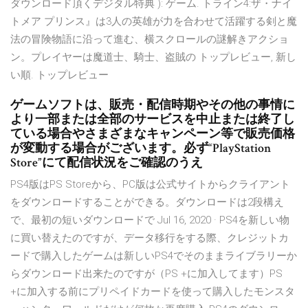
ダウンロード頂くデジタル特典 ): ゲーム. トライン4:ザ・ナイ
トメア プリンス』は3人の英雄が力を合わせて活躍する剣と魔
法の冒険物語に沿って進む、横スクロールの謎解きアクショ
ン。プレイヤーは魔道士、騎士、盗賊の トップレビュー, 新し
い順. トップレビュー
ゲームソフトは、販売・配信時期やその他の事情に
より一部または全部のサービスを中止または終了し
ている場合やさまざまなキャンペーン等で販売価格
が変動する場合がございます。必ず“PlayStation
Store”にて配信状況をご確認のうえ
PS4版はPS Storeから、PC版は公式サイトからクライアント
をダウンロードすることができる。ダウンロードは2段構え
で、最初の短いダウンロードで Jul 16, 2020 · PS4を新しい物
に買い替えたのですが、データ移行をする際、クレジットカ
ードで購入したゲームは新しいPS4でそのままライブラリーか
らダウンロード出来たのですが（PS +に加入してます）PS
+に加入する前にプリペイドカードを使って購入したモンスタ