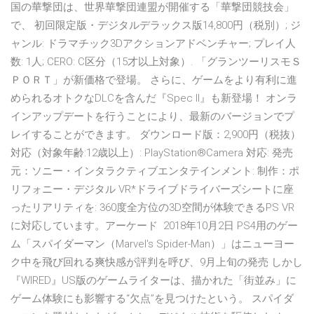
国の華撃団は、世界華撃団連盟が開催する「華撃団競技会」
で、 初回限定版・デジタルデラックス版14,800円（税別）; ジ
ャンル: ドラマチック3Dアクションアドベンチャー; プレイ人
数: 1人; CERO: C区分（15才以上対象）. 「グランツーリスモＳ
ＰＯＲＴ」が新価格で登場。 さらに、ゲームをより有利に進
められるオトクなDLCを含んだ『Spec II』も新登場！ オンラ
インアップデートを行うことにより、最新のバージョンでプ
レイすることができます。 ダウンロード版：2,900円（税抜）
対応（対象年齢:12歳以上）: PlayStation®Camera 対応: 発売
元：ソニー・インタラクティブエンタテインメント: 制作：ポ
リフォニー・デジタル VR*ドライブドライバーズシートに座
ったリアリティを: 360度全方位の3D空間が体験できるPS VR
に対応しています。アーケード 2018年10月2日 PS4用のゲー
ム「スパイダーマン（Marvel's Spider-Man）」はニューヨー
ク中を飛び回れる爽快感が評判を呼び、9月上旬の発売 しかし
『WIRED』US版のゲームライターは、描かれた「街並み」に
ゲーム体験にも影響する“欠点”を見つけたという。 スパイダ